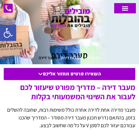
פתח סרג
הובלות מנוף
הובלות דירה
אחסון דירה
הובלות קטנות
אזורי שירות
הובלת רהיטים
מחירון הובלות
הובלות מיוחדות
הובלת משרדים
מעבר דירה
דף הבית
»
הובלות דירה
»
מעבר דירה
השאירו פרטים ונחזור אליכם
מעבר דירה – מדריך מפורט שיעזור לכם
לעבור את השינוי המשמעותי בקלות
מעבר מדירה אחת לדירה אחרת כולל משימות רבות, שחובה להשלים
בזמן. בהתאם נדרש תכנון מעבר דירה מסודר – המדריך שהכנו
עבורכם יעזור לכם לסמן V על כל מה שחשוב לבצע.