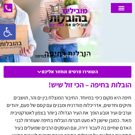
פתח סרג
הובלות מנוף
הובלות דירה
אחסון דירה
הובלות קטנות
אזורי שירות
הובלת רהיטים
מחירון הובלות
הובלות מיוחדות
הובלת משרדים
הובלות בחיפה
דף הבית
»
אזורי שירות
»
הובלות בחיפה
השאירו פרטים ונחזור אליכם
הובלות בחיפה – הכי זול שיש!
חיפה היא מקום כיפי במיוחד. החיבור המוצלח בין ים והר, תושבים
ותיקים וחדשים, אדריכלות מודרנית ומבנים עם קסם של פעם, יהודים
וערבים ועיר וטבע הופך את העיר הגדולה ביותר בצפון לאטרקטיבית
מאוד. כמובן שישנן לא מעט חברות הובלות בחיפה שעוזרות לבני
האדם שחיים בה לעבור דירה, וגם העסקים הרבים שפועלים בעיר