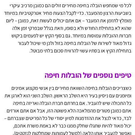
לכל מי שמחפש הובלה בחיפה מחירים זולים הם כמובן מרכיב עיקרי
בשביעות הרצון מהמעבר. כדי לקבל הצעות מחיר אטרקטיביות במיוחד
מומלץ לתזמן את המעבר – אם אתם יכולים לעשות זאת, כמובן – ליום
שהוא לא בתחילת החודש ולא בסופו, וזאת בגלל שבפרקי זמן אלה
חברות ההובלות עמוסות במיוחד. גם בסוף הקיץ יש לפעמים ביקוש
גדול מאוד לשירות של הובלות בחיפה בזול ולכן מי שיכול לעבור
בתחילת הקיץ או בסתיו עשוי להרוויח סכום בלתי מבוטל.
טיפים נוספים של הובלות חיפה
כשצריכים הובלות בחיפה השוואת מחירים בין אנשי מקצוע אמינים
ומיומנים עם ניסיון בעיר היא השלב הראשון. השלב השני הוא לארגן את
כל התכולה שיש להעביר. אם בחרתם חברת הובלה ואריזה בחיפה
אתם כמובן פטורים מהמלאכה הלא פשוטה הזו, אבל אם אתם אורזים
לבד, כדאי לנצל את ההזדמנות למיון יסודי של כל הפריטים שצברתם –
יכול מאוד להיות שתגלו שחלק ממנו כבר לא באמת משרת אתכם,
ואפשר להעביר אותו הלאה (למשל לעמותות שמחלקות לנזקקים),