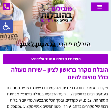
פתח סרג
הובלות מנוף
הובלות דירה
אחסון דירה
הובלות קטנות
אזורי שירות
הובלת רהיטים
מחירון הובלות
הובלות מיוחדות
הובלת משרדים
הובלת מקרר בראשון לציון
דף הבית
»
הובלת מקרר
»
הובלת מקרר בראשון לציון
השאירו פרטים ונחזור אליכם
הובלת מקרר בראשון לציון – שירות מעולה
כולל מהיום להיום
מקרר הוא מוצר חובה בכל בית, ולפעמים נדרשים גם שניים ממנו. גם
בעסקים רבים בראשון לציון, העיר הרביעית בגודלה בישראל מבחינת
מספר התושבים, יש מקררים, ובסך הכל מתבצעות מדי יום הובלות
רבות של מקררים ברחבי עיר זו. כשמחפשים אנשי מקצוע שמספקים