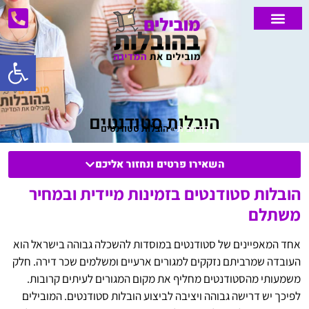
פתח סרג
הובלות מנוף
הובלות דירה
אחסון דירה
הובלות קטנות
אזורי שירות
הובלת רהיטים
מחירון הובלות
הובלות מיוחדות
הובלת משרדים
הובלות סטודנטים
דף הבית
»
הובלות סטודנטים
השאירו פרטים ונחזור אליכם
הובלות סטודנטים בזמינות מיידית ובמחיר
משתלם
אחד המאפיינים של סטודנטים במוסדות להשכלה גבוהה בישראל הוא
העובדה שמרביתם נזקקים למגורים ארעיים ומשלמים שכר דירה. חלק
משמעותי מהסטודנטים מחליף את מקום המגורים לעיתים קרובות.
לפיכך יש דרישה גבוהה ויציבה לביצוע הובלות סטודנטים. המובילים