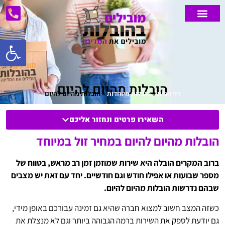
פתח סרג
הובלות מנוף
הובלות דירה
אחסון דירה
הובלות קטנות
אזורי שירות
הובלת רהיטים
מחירון הובלות
הובלות מיוחדות
הובלת משרדים
הובלות מהיום להיום
דף הבית
»
הובלות מיוחדות
»
הובלות מהיום להיום
השאירו פרטים ונחזור אליכם
הובלות מהיום להיום במחיר זול במיוחד
ברוב המקרים הובלה היא שירות שמוזמן זמן רב מראש, בטווח של
מספר שבועות או אפילו חודש וגם חודשיים. יחד עם זאת יש מצבים
שבהם נדרשות הובלות מהיום להיום.
כשזה המצב חשוב למצוא חברה שהיא גם זמינה עבורכם באופן מידי,
גם יודעת לספק את השירות ברמה הגבוהה ביותר וגם לא מנצלת את