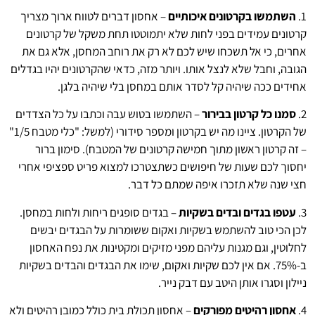
1.
השתמשו בקרטונים איכותיים
– אחסון דברים לטווח ארוך מצריך
קרטונים עמידים בפני לחות שלא יתמוטטו תחת משקל של קרטונים
אחרים, כי אל תשכחו שיש לכם לא רק את רוחב המחסן, אלא גם את
הגובה, וחבל שלא לנצל אותו. ויותר מזה, כדאי שהקרטונים יהיו בגדלים
אחידים ככה שיהיה קל לסדר אותם במחסן בלי שיהיה בלגן.
2.
סמנו כל קרטון בבירור
– השתמשו בטוש עבה וכתבו על כל הצדדים
של הקרטון. ציינו מה יש בקרטון ומספר סידורי (למשל: "כלי מטבח 1/5"
– זה קרטון ראשון מתוך חמישה קרטונים של המטבח). סימון ברור
יחסוך לכם שעות של חיפושים כשתצטרכו למצוא פריט ספציפי אחרי
חצי שנה שלא תזכרו איפה שמתם כל דבר.
3.
עטפו בגדים ובדים בשקיות
– בגדים סופגים ריחות ולחות במחסן.
לכן הכי טוב להשתמש בשקיות ואקום ששומרות על הבגדים יבשים
לחלוטין, וגם מגנות עליהם מפני מזיקים ומקטינות את נפח האחסון
ב-75%. אם אין לכם שקיות ואקום, שימו את הבגדים והבדים בשקיות
ניילון וסגרו אותן היטב עם דבק נייר.
4.
אחסון רהיטים מפורקים
– אחסון תכולת בית כולל כמובן רהיטים ולא