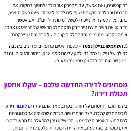
רק קרטונים, ואם אפשר, עדיף לפרק אותם כדי לחסוך במקום. את
הברגים והחלקים הקטנים שעלולים ללכת לאיבוד, שימו בשקית זיפר,
כתבו עליה למה היא שייכת (למשל "מיטת הילדים"), ואם אפשר
הדביקו את השקית עם נייר דבק חזק לחלק הראשי של הרהיט או אחסנו
אותה בקרטון מסומן מיוחד לחלקים קטנים של הרהיטים שפירקתם.
5.
השתמשו בניילון נצמד
– עטפו רהיטים מרופדים ומזרנים בשכבה
כפולה של ניילון נצמד כדי להגן עליהם מפני אבק, ריחות ומזיקים. זה גם
ימנע שריטות בהובלה ויגן מפני כתמי עובש.
ממתינים לדירה החדשה שלכם – שקלו אחסון
תכולת דירה?
בשעה טובה חתמתם על חוזה, ובקרוב מאד אתם עתידים
לעבור דירה
לנכס החדש שלכם. לצד ההתרגשות הגדולה שמציפה אתכם וגורמת
לכם לחוש באופוריה של ממש, הרי שלא ניתן להתעלם גם מהעובדה כי
אתם עומדים כעת לעזוב את הדירה הנוכחית שלכם לדירה זמנית,