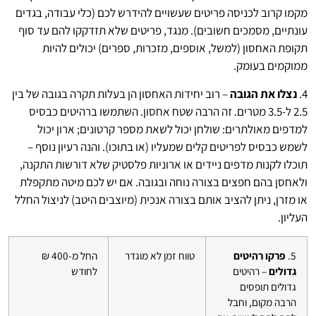
מקמו קרוב לכניסה פריטים שעשויים להידרש לכם (כלי עבודה, בגדים
עונתיים, מסמכים חשובים). מנגד, פריטים שלא תזדקקו להם עד סוף
תקופת האחסון (למשל, אוספים, מזכרות, ספרים) יכולים להיות
ממוקמים בעומק.
4.
נצלו את הגובה
– רוב יחידות האחסון הן בעלות תקרה בגובה של בין
2.5 ל-3.5 מטרים. זה הרבה שטח אחסון. השתמשו ברהיטים כבסיס
למדפים מאולתרים: שולחן יכול לשאת מספר קרטונים; ארון יכול
לשמש כבסיס לפריטים קלים שמעליו (או בתוכו). והנה רעיון נוסף –
תוכלו לקנות מדפים ניידים או ארוניות פלסטיק שלא דורשות התקנה,
ולאחסן בהם חפצים בצורה נוחה ובגובה. אם יש לכם מיטה מתקפלת
או מזרן, ניתן להציב אותם בצורה אנכית (מיוצבים היטב) לניצול החלל
העליון.
5.
פרקו רהיטים
טווח זמן לא מוגדר
החל מ-400 ₪
גדולים
– רהיטים
לחודש
גדולים תופסים
הרבה מקום, וחבל