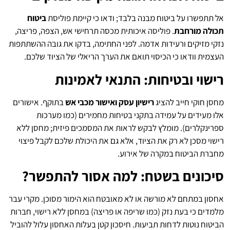
אל תתפשרו על ביטוח מבנה בלבד; ודאו כי קיימת פוליסת
ביטוח
תכולה מורחבת
. פוליסה איכותית מכסה תרחישי אש, הצפה, פריצה,
נזקי מזיקים ורעידות אדמה. לפני החתימה, בדקו את גובה ההשתתפות
העצמית וודאו כי הכיסוי תואם את הערך הריאלי של הציוד שלכם.
רישוי ובטיחות: התנאי לאמינות
מחסן חוקי חייב להציג
רישיון עסק ואישור מכבי אש
בתוקף. אישורים
אלו מעידים על עמידה בתקני בטיחות מחמירים (כמו מערכות
ספרינקלרים). מומלץ לבקש לראות את המסמכים פיזית; מחסן ללא
רישוי מסכן לא רק את הציוד, אלא גם את היכולת שלכם לקבל פיצוי
מחברת הביטוח במקרה של אירוע.
סיכונים בשטח: למה אסור להתפשר?
אחסון במתחם לא מורשה או לא מאובטח הוא הימור מסוכן. מקרי עבר
מלמדים כי בעת נזק (כמו שריפה או פריצה) במחסן ללא רישוי, חברות
הביטוח נוטות לדחות תביעות. חיסכון קטן בעלות האחסון עלול להוביל