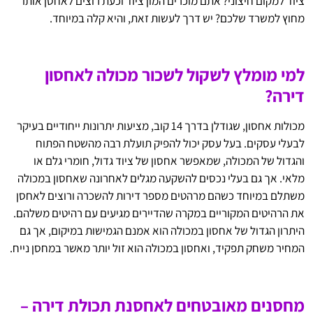
ציוד למקום חיצוני? אתם מוכרים המון ציוד וכעת רוצים לאחסן אותו
מחוץ למשרד שלכם? יש דרך לעשות זאת, והיא קלה במיוחד.
למי מומלץ לשקול לשכור מכולה לאחסון
דירה?
מכולות אחסון, שגודלן בדרך 14 קוב, מציעות יתרונות ייחודיים בעיקר
לבעלי עסקים. בעל עסק יכול להפיק תועלת רבה מהשטח הפתוח
והגדול של המכולה, שמאפשר אחסון של ציוד גדול, חומרי גלם או
מלאי. אך גם בעלי נכסים להשקעה מגלים לאחרונה שאחסון במכולה
משתלם במיוחד כשהם מרהטים מספר דירות להשכרה ורוצים לאחסן
את הרהיטים המקוריים במקרה שהדיירים מגיעים עם רהיטים משלהם.
היתרון הגדול של אחסון במכולה הוא אמנם הגמישות במיקום, אך גם
המחיר משחק תפקיד, ואחסון במכולה הוא זול יותר מאשר במחסן נייח.
מחסנים מאובטחים לאחסנת תכולת דירה –