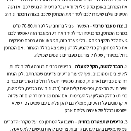
את המרחב באופן מקסימלי ולוודא שכל פריט יהיה נגיש לכם. אז הנה
הטיפים שלנו שיעזרו לכם לסדר את המחסן שלכם בצורה חכמה ונוחה:
1.
צרו מעבר מרכזי
– השאירו שביל ברוחב של לפחות 70-80 ס"מ
במרכז המחסן, מהכניסה ועד לקיר האחורי. המעבר הזה יאפשר לכם
גישה לכל חלקי המחסן. בלי מעבר כזה, תמצאו את עצמכם מפרקים
את כל המחסן רק כדי להגיע לקרטון שנמצא בחלק האחורי. אם המחסן
גדול במיוחד, שקלו ליצור גם מעברים נוספים שכאלה.
2.
הכבד למטה, הקל למעלה
– פריטים כבדים בגובה עלולים להיות
לא יציבים ומסוכנים, ואף למעוך פריטים עדינים שמתחתם. לכן הניחו
רהיטים כבדים (ארונות, ספות, מכשירי חשמל גדולים) וארגזים כבדים
ישירות על הרצפה, ופריטים קלים יותר (קרטונים עם בגדים, כלי מיטה,
כריות) בחלק העליון של הערימות. אם אתם מניחים רהיטים זה על זה
או קרטונים על רהיטים, מומלץ גם להגן עליהם עם שמיכה כדי שלא
יישרטו ובכלל שלא יהיה עליהם אבק.
3.
פריטים שתצטרכו בחזית
– חשבו על המחסן כמו על מקרר: הדברים
שמשתמשים בהם לעתים קרובות צריכים להיות נגישים ללא מאמץ.